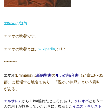
caravaggio.jp
エマオの晩餐です。
エマオの晩餐とは、
wikipedia
より：
*********
(Emmaus)は
新約聖書
の
ルカの福音書
（24章13〜35
エマオ
節）に登場する地名であり、「温かい井戸」という意味
がある。
エルサレム
から11km離れたところにあり、
クレオパ
ともう一
人の弟子が旅をしていたときに、復活した
イエス・キリスト