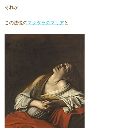
それが
この法悦の
マグダラのマリア
と