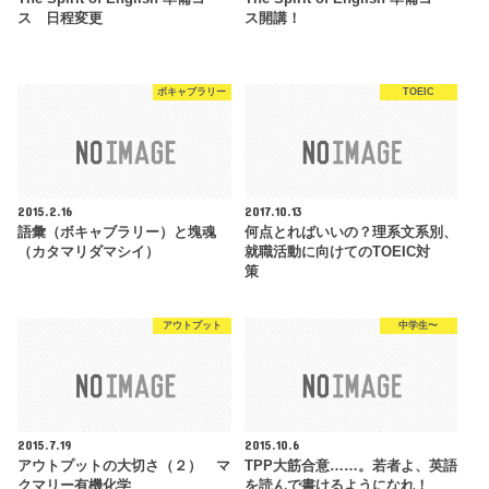
ス 日程変更
ス開講！
ボキャブラリー
TOEIC
2015.2.16
2017.10.13
語彙（ボキャブラリー）と塊魂
何点とればいいの？理系文系別、
（カタマリダマシイ）
就職活動に向けてのTOEIC対
策
アウトプット
中学生〜
2015.7.19
2015.10.6
アウトプットの大切さ（２） マ
TPP大筋合意……。若者よ、英語
クマリー有機化学
を読んで書けるようになれ！