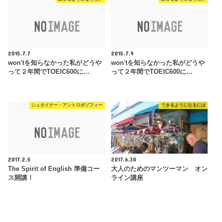
2015.7.7
2015.7.9
won'tを知らなかった私がどうや
won'tを知らなかった私がどうや
って２年間でTOEIC600に…
って２年間でTOEIC600に…
シュタイナー・アントロポゾフィー
できるようになるには
2017.2.5
2017.6.30
The Spirit of English 準備コー
大人のためのマンツーマン オン
ス開講！
ライン講座