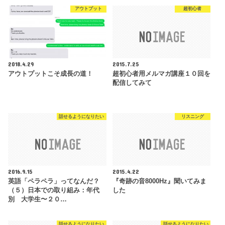
アウトプット
超初心者
2018.4.29
2015.7.25
アウトプットこそ成長の道！
超初心者用メルマガ講座１０回を
配信してみて
話せるようになりたい
リスニング
2016.9.15
2015.4.22
英語「ペラペラ」ってなんだ？
『奇跡の音8000Hz』聞いてみま
（５）日本での取り組み：年代
した
別 大学生〜２０…
話せるようになりたい
話せるようになりたい