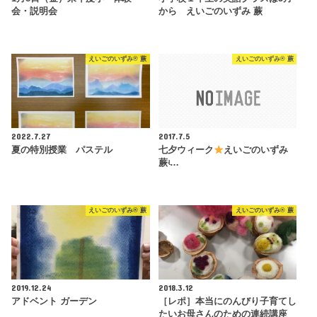
会・説明会
から えいごのいずみ 蕨
えいごのいずみ® 蕨
えいごのいずみ® 蕨
2022.7.27
2017.7.5
夏の特別授業 パステル
七夕ウィーク
えいごのいずみ
蕨ʵ…
えいごのいずみ® 蕨
えいごのいずみ® 蕨
2019.12.24
2018.3.12
アドベント ガーデン
［レポ］本当にのんびり子育てし
たいお母さんのための連続講座