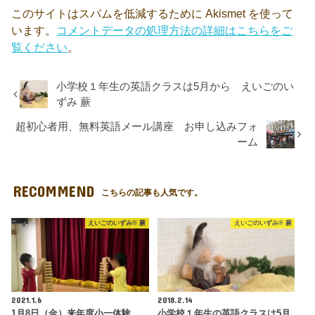
このサイトはスパムを低減するために Akismet を使って
います。
コメントデータの処理方法の詳細はこちらをご
覧ください
。
小学校１年生の英語クラスは5月から えいごのい
ずみ 蕨
超初心者用、無料英語メール講座 お申し込みフォ
ーム
RECOMMEND
こちらの記事も人気です。
えいごのいずみ® 蕨
えいごのいずみ® 蕨
2021.1.6
2018.2.14
1月8日（金）来年度小一体験
小学校１年生の英語クラスは5月