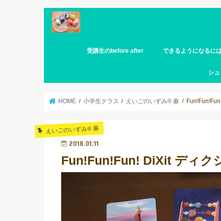
受講生のbefore after
できるようになるに
英語を日本語と同じよ
話せるようになりたい
リスニング
ボキャブラリー
アウトプット
文法
超初心者
時事ネタ
シュ
になりたい
Ri
シュ
シュ
子育
要な
HOME
小学生クラス
えいごのいずみ® 蕨
Fun!Fun!Fu
えいごのいずみ® 蕨
2018.01.11
Fun!Fun!Fun! DiXit デ