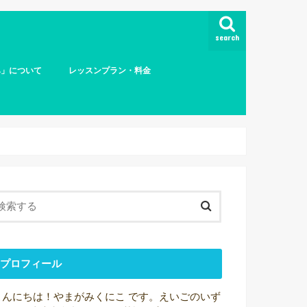
search
み」について
レッスンプラン・料金
になります 〜プロ
ブ
小学生クラス
中学生、高校生、大学生
大人のプライベートレッスン
オンラインレッスン（大人）
えいごのいずみ プラス（数学・国語）
読書会
プロフィール
こんにちは！やまがみくにこ です。えいごのいず