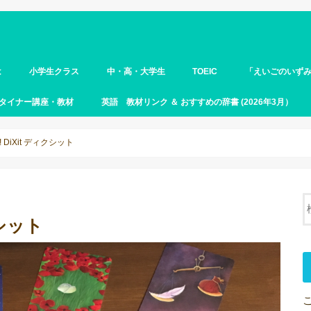
は
小学生クラス
中・高・大学生
TOEIC
「えいごのいず
うに読めるよう
小学校1年生の新クラス 募集開始します
えいごのいずみ® 蕨
えいごのいずみ蕨 保護者の声
大人の学びの会
モチベーション
中学生〜
高校生〜
大学生〜
受験生のかたへ
その他
英語はできるよう
シュタイナー教育
営業日・時間
アクセス
旅行
アーカイ
タイナー講座・教材
英語 教材リンク ＆ おすすめの辞書 (2026年3月）
フィール〜
ngにご参加の方へ 水彩の準備に必
タイナー講座・教材
タイナー・アントロポゾフィー
てのご相談・カウンセリング
もの
n! DiXit ディクシット
ィクシット