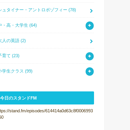
シュタイナー・アントロポゾフィー
(78)
中・高・大学生
(64)
大人の英語
(2)
子育て
(23)
小学生クラス
(99)
今日のスタンドFM
ttps://stand.fm/episodes/614414a0d63c8f0006993
60