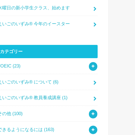
水曜日の新小学生クラス、始めます
えいごのいずみ® 今年のイースター
カテゴリー
TOEIC
(23)
えいごのいずみ® について
(6)
えいごのいずみ® 教員養成講座
(1)
その他
(100)
できるようになるには
(163)