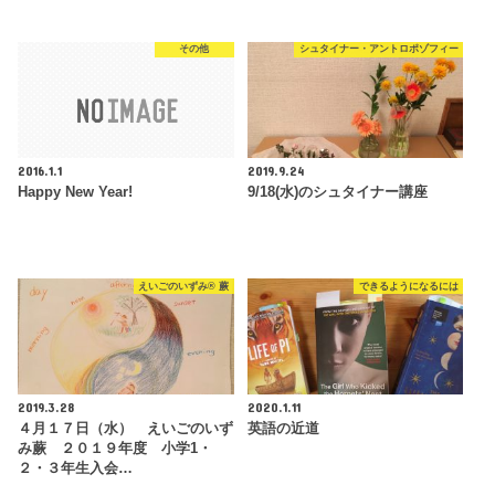
その他
シュタイナー・アントロポゾフィー
2016.1.1
2019.9.24
Happy New Year!
9/18(水)のシュタイナー講座
えいごのいずみ® 蕨
できるようになるには
2019.3.28
2020.1.11
４月１７日（水） えいごのいず
英語の近道
み蕨 ２０１９年度 小学1・
２・３年生入会…